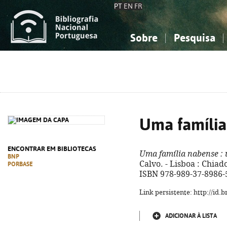
PT
EN
FR
Sobre
Pesquisa
Sobre a Bibliografia Nacional
Simples
Conhecimento, Informação...
Conhecimento, Informação...
Combinada
A
Ciências sociais...
Ciências sociais...
Arte, desporto...
Arte, desporto...
Uma família
ENCONTRAR EM BIBLIOTECAS
Uma família nabense
: 
BNP
Calvo. - Lisboa : Chiado
PORBASE
ISBN 978-989-37-8986-
Link persistente: http://id
ADICIONAR À LISTA