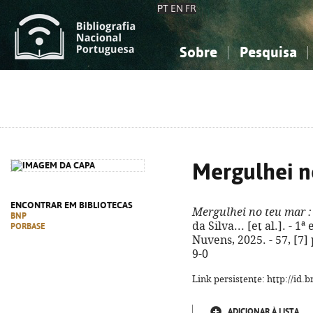
PT
EN
FR
Sobre
Pesquisa
Sobre a Bibliografia Nacional
Simples
Conhecimento, Informação...
Conhecimento, Informação...
Combinada
A
Ciências sociais...
Ciências sociais...
Arte, desporto...
Arte, desporto...
Mergulhei n
ENCONTRAR EM BIBLIOTECAS
Mergulhei no teu mar
:
BNP
da Silva... [et al.]. - 
PORBASE
Nuvens, 2025. - 57, [7] 
9-0
Link persistente: http://id
ADICIONAR À LISTA