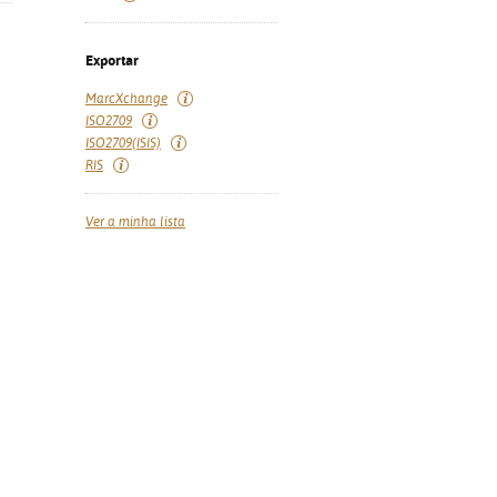
Exportar
MarcXchange
ISO2709
ISO2709(ISIS)
RIS
Ver a minha lista