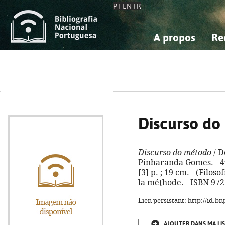
PT
EN
FR
A propos
Re
La Bibliographie Nationale
Simple
Connaissance, Information...
Connaissance, Information...
Avancée
Mes 
Sciences sociales...
Sciences sociales...
Arts, sport...
Arts, sport...
Discurso do
Discurso do método
/ D
Pinharanda Gomes. - 4ª 
[3] p. ; 19 cm. - (Filoso
la méthode. - ISBN 972
Lien persistant: http://id.
AJOUTER DANS MA LIS