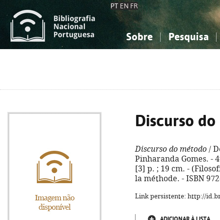
PT
EN
FR
Sobre
Pesquisa
Sobre a Bibliografia Nacional
Simples
Conhecimento, Informação...
Conhecimento, Informação...
Combinada
A
Ciências sociais...
Ciências sociais...
Arte, desporto...
Arte, desporto...
Discurso do
Discurso do método
/ D
Pinharanda Gomes. - 4ª 
[3] p. ; 19 cm. - (Filoso
la méthode. - ISBN 972
Link persistente: http://id
ADICIONAR À LISTA