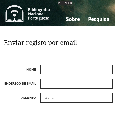
PT
EN
FR
Sobre
Pesquisa
Sobre a Bibliografia Nacional
Simples
Conhecimento, Informação...
Conhecimento, Informação...
Combinada
A
Enviar registo por email
Ciências sociais...
Ciências sociais...
Arte, desporto...
Arte, desporto...
NOME
ENDEREÇO DE EMAIL
ASSUNTO