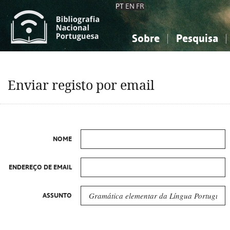
PT
EN
FR
Sobre
Pesquisa
Sobre a Bibliografia Nacional
Simples
Conhecimento, Informação...
Conhecimento, Informação...
Combinada
A
Enviar registo por email
Ciências sociais...
Ciências sociais...
Arte, desporto...
Arte, desporto...
NOME
ENDEREÇO DE EMAIL
ASSUNTO