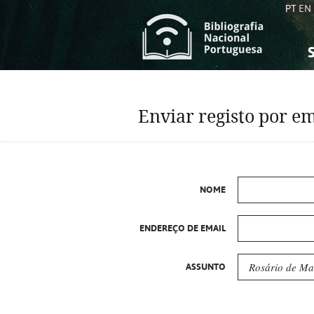
PT
EN
S
S
C
C
Enviar registo por em
C
C
A
A
NOME
ENDEREÇO DE EMAIL
ASSUNTO