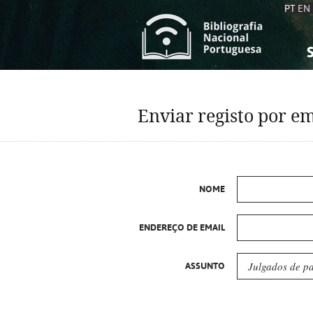
PT
EN
S
S
C
C
Enviar registo por em
C
C
A
A
NOME
ENDEREÇO DE EMAIL
ASSUNTO