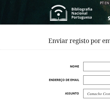
PT
EN
S
S
C
C
Enviar registo por em
C
C
A
A
NOME
ENDEREÇO DE EMAIL
ASSUNTO