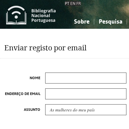
PT
EN
FR
Sobre
Pesquisa
Sobre a Bibliografia Nacional
Simples
Conhecimento, Informação...
Conhecimento, Informação...
Combinada
A
Enviar registo por email
Ciências sociais...
Ciências sociais...
Arte, desporto...
Arte, desporto...
NOME
ENDEREÇO DE EMAIL
ASSUNTO