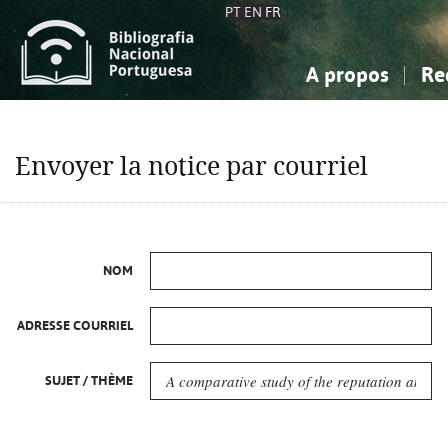
PT
EN
FR
A propos
Re
La Bibliographie Nationale
Simple
Connaissance, Information...
Connaissance, Information...
Avancée
Mes 
Envoyer la notice par courriel
Sciences sociales...
Sciences sociales...
Arts, sport...
Arts, sport...
NOM
ADRESSE COURRIEL
SUJET / THÈME