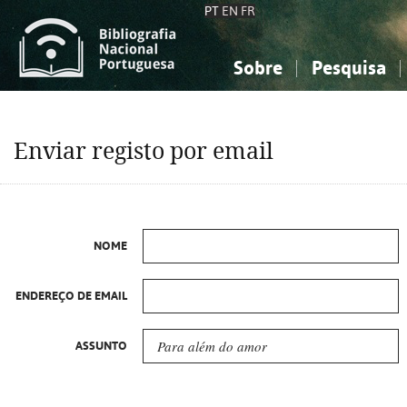
PT
EN
FR
Sobre
Pesquisa
Sobre a Bibliografia Nacional
Simples
Conhecimento, Informação...
Conhecimento, Informação...
Combinada
A
Enviar registo por email
Ciências sociais...
Ciências sociais...
Arte, desporto...
Arte, desporto...
NOME
ENDEREÇO DE EMAIL
ASSUNTO