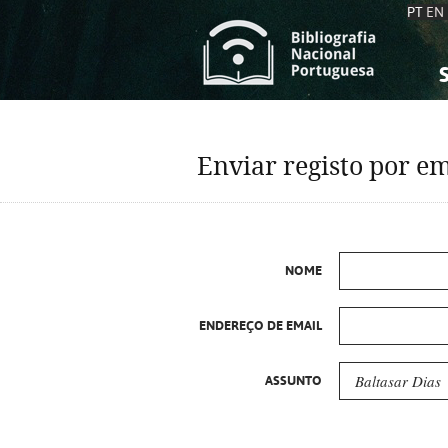
PT
EN
S
S
C
C
Enviar registo por em
C
C
A
A
NOME
ENDEREÇO DE EMAIL
ASSUNTO