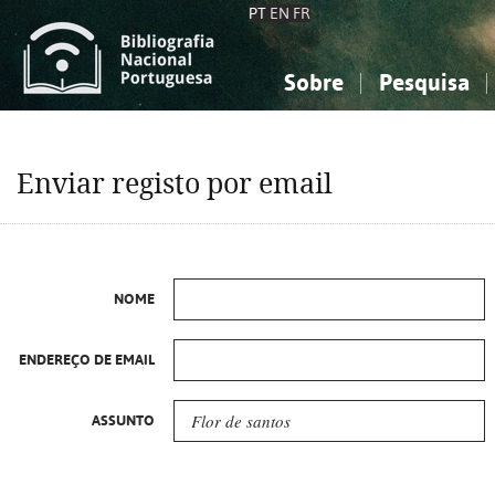
PT
EN
FR
Sobre
Pesquisa
Sobre a Bibliografia Nacional
Simples
Conhecimento, Informação...
Conhecimento, Informação...
Combinada
A
Enviar registo por email
Ciências sociais...
Ciências sociais...
Arte, desporto...
Arte, desporto...
NOME
ENDEREÇO DE EMAIL
ASSUNTO