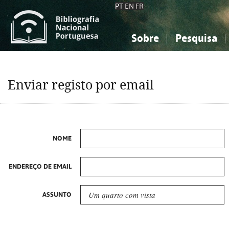
PT
EN
FR
Sobre
Pesquisa
Sobre a Bibliografia Nacional
Simples
Conhecimento, Informação...
Conhecimento, Informação...
Combinada
A
Enviar registo por email
Ciências sociais...
Ciências sociais...
Arte, desporto...
Arte, desporto...
NOME
ENDEREÇO DE EMAIL
ASSUNTO