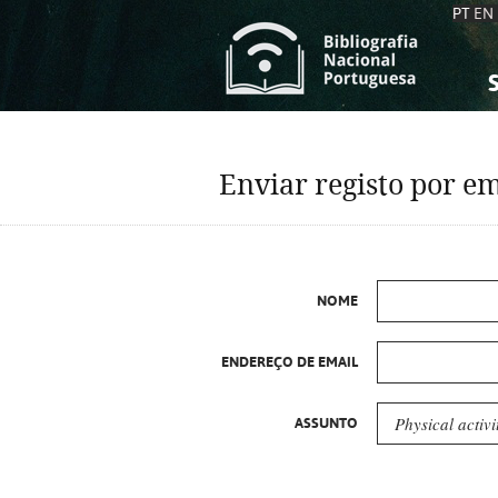
PT
EN
S
S
C
C
Enviar registo por em
C
C
A
A
NOME
ENDEREÇO DE EMAIL
ASSUNTO