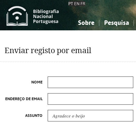
PT
EN
FR
Sobre
Pesquisa
Sobre a Bibliografia Nacional
Simples
Conhecimento, Informação...
Conhecimento, Informação...
Combinada
A
Enviar registo por email
Ciências sociais...
Ciências sociais...
Arte, desporto...
Arte, desporto...
NOME
ENDEREÇO DE EMAIL
ASSUNTO