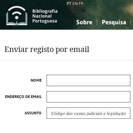
PT
EN
FR
Sobre
Pesquisa
Sobre a Bibliografia Nacional
Simples
Conhecimento, Informação...
Conhecimento, Informação...
Combinada
A
Enviar registo por email
Ciências sociais...
Ciências sociais...
Arte, desporto...
Arte, desporto...
NOME
ENDEREÇO DE EMAIL
ASSUNTO