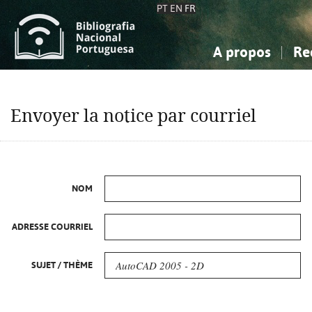
PT
EN
FR
A propos
Re
La Bibliographie Nationale
Simple
Connaissance, Information...
Connaissance, Information...
Avancée
Mes 
Envoyer la notice par courriel
Sciences sociales...
Sciences sociales...
Arts, sport...
Arts, sport...
NOM
ADRESSE COURRIEL
SUJET / THÈME