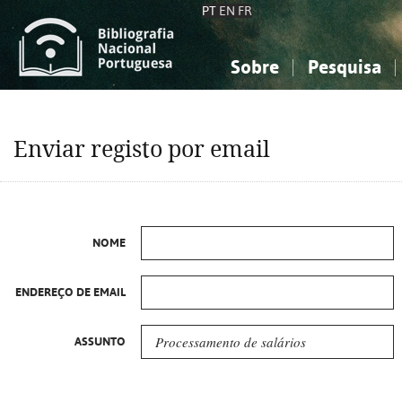
PT
EN
FR
Sobre
Pesquisa
Sobre a Bibliografia Nacional
Simples
Conhecimento, Informação...
Conhecimento, Informação...
Combinada
A
Enviar registo por email
Ciências sociais...
Ciências sociais...
Arte, desporto...
Arte, desporto...
NOME
ENDEREÇO DE EMAIL
ASSUNTO