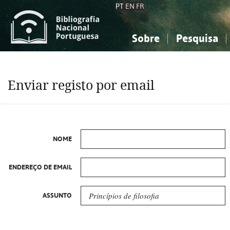
PT
EN
FR
Sobre
Pesquisa
Sobre a Bibliografia Nacional
Simples
Conhecimento, Informação...
Conhecimento, Informação...
Combinada
A
Enviar registo por email
Ciências sociais...
Ciências sociais...
Arte, desporto...
Arte, desporto...
NOME
ENDEREÇO DE EMAIL
ASSUNTO