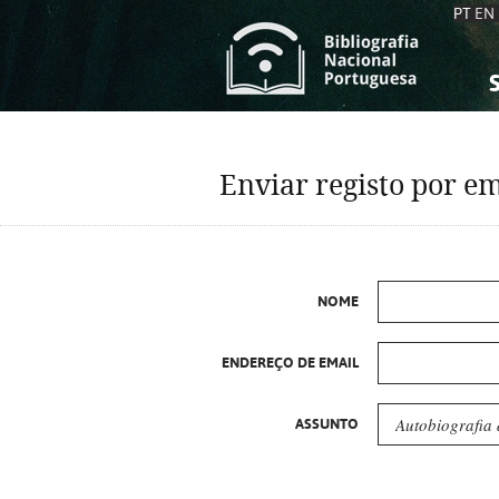
PT
EN
S
S
C
C
Enviar registo por em
C
C
A
A
NOME
ENDEREÇO DE EMAIL
ASSUNTO