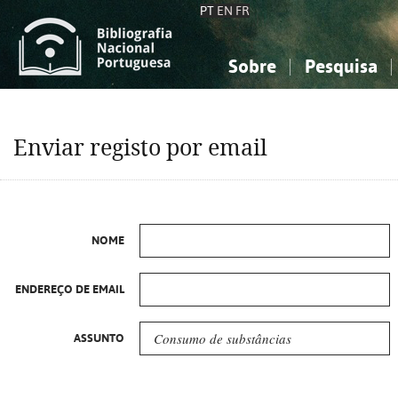
PT
EN
FR
Sobre
Pesquisa
Sobre a Bibliografia Nacional
Simples
Conhecimento, Informação...
Conhecimento, Informação...
Combinada
A
Enviar registo por email
Ciências sociais...
Ciências sociais...
Arte, desporto...
Arte, desporto...
NOME
ENDEREÇO DE EMAIL
ASSUNTO