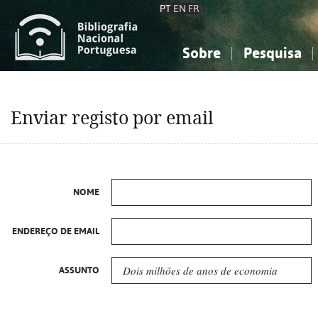
PT
EN
FR
Sobre
Pesquisa
Sobre a Bibliografia Nacional
Simples
Conhecimento, Informação...
Conhecimento, Informação...
Combinada
A
Enviar registo por email
Ciências sociais...
Ciências sociais...
Arte, desporto...
Arte, desporto...
NOME
ENDEREÇO DE EMAIL
ASSUNTO