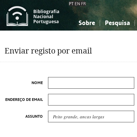
PT
EN
FR
Sobre
Pesquisa
Sobre a Bibliografia Nacional
Simples
Conhecimento, Informação...
Conhecimento, Informação...
Combinada
A
Enviar registo por email
Ciências sociais...
Ciências sociais...
Arte, desporto...
Arte, desporto...
NOME
ENDEREÇO DE EMAIL
ASSUNTO