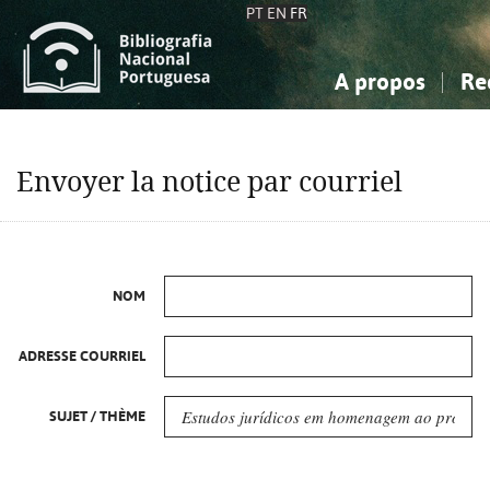
PT
EN
FR
A propos
Re
La Bibliographie Nationale
Simple
Connaissance, Information...
Connaissance, Information...
Avancée
Mes 
Envoyer la notice par courriel
Sciences sociales...
Sciences sociales...
Arts, sport...
Arts, sport...
NOM
ADRESSE COURRIEL
SUJET / THÈME