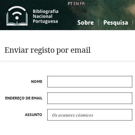
PT
EN
FR
Sobre
Pesquisa
Sobre a Bibliografia Nacional
Simples
Conhecimento, Informação...
Conhecimento, Informação...
Combinada
A
Enviar registo por email
Ciências sociais...
Ciências sociais...
Arte, desporto...
Arte, desporto...
NOME
ENDEREÇO DE EMAIL
ASSUNTO