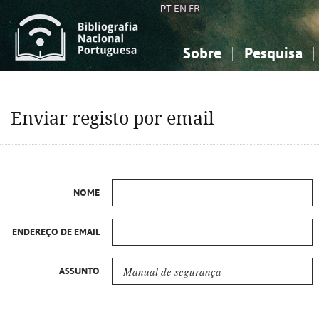
PT
EN
FR
Sobre
Pesquisa
Sobre a Bibliografia Nacional
Simples
Conhecimento, Informação...
Conhecimento, Informação...
Combinada
A
Enviar registo por email
Ciências sociais...
Ciências sociais...
Arte, desporto...
Arte, desporto...
NOME
ENDEREÇO DE EMAIL
ASSUNTO