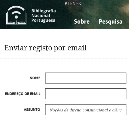
PT
EN
FR
Sobre
Pesquisa
Sobre a Bibliografia Nacional
Simples
Conhecimento, Informação...
Conhecimento, Informação...
Combinada
A
Enviar registo por email
Ciências sociais...
Ciências sociais...
Arte, desporto...
Arte, desporto...
NOME
ENDEREÇO DE EMAIL
ASSUNTO