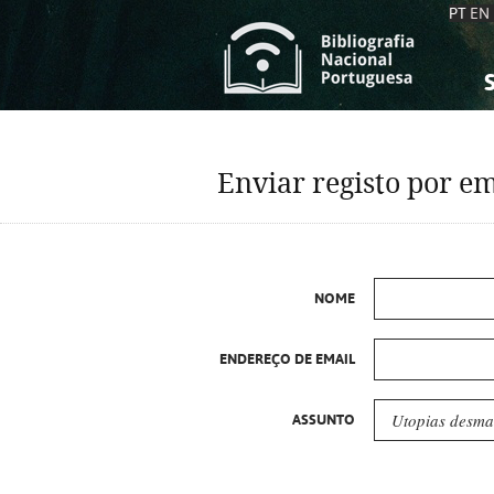
PT
EN
S
S
C
C
Enviar registo por em
C
C
A
A
NOME
ENDEREÇO DE EMAIL
ASSUNTO