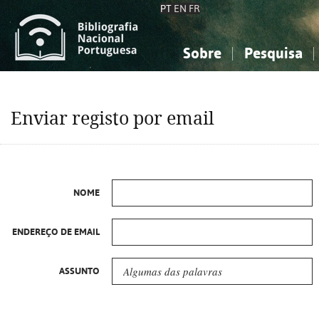
PT
EN
FR
Sobre
Pesquisa
Sobre a Bibliografia Nacional
Simples
Conhecimento, Informação...
Conhecimento, Informação...
Combinada
A
Enviar registo por email
Ciências sociais...
Ciências sociais...
Arte, desporto...
Arte, desporto...
NOME
ENDEREÇO DE EMAIL
ASSUNTO