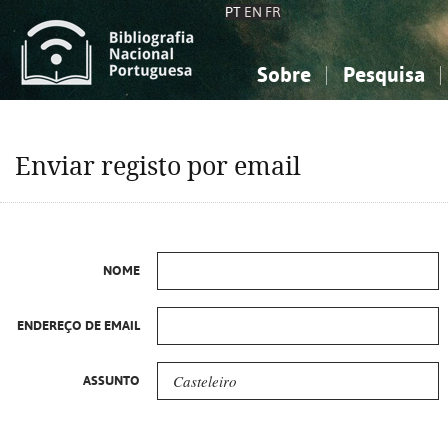
PT
EN
FR
Sobre
Pesquisa
Sobre a Bibliografia Nacional
Simples
Conhecimento, Informação...
Conhecimento, Informação...
Combinada
A
Enviar registo por email
Ciências sociais...
Ciências sociais...
Arte, desporto...
Arte, desporto...
NOME
ENDEREÇO DE EMAIL
ASSUNTO