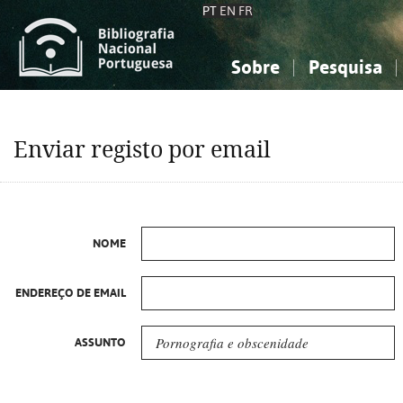
PT
EN
FR
Sobre
Pesquisa
Sobre a Bibliografia Nacional
Simples
Conhecimento, Informação...
Conhecimento, Informação...
Combinada
A
Enviar registo por email
Ciências sociais...
Ciências sociais...
Arte, desporto...
Arte, desporto...
NOME
ENDEREÇO DE EMAIL
ASSUNTO