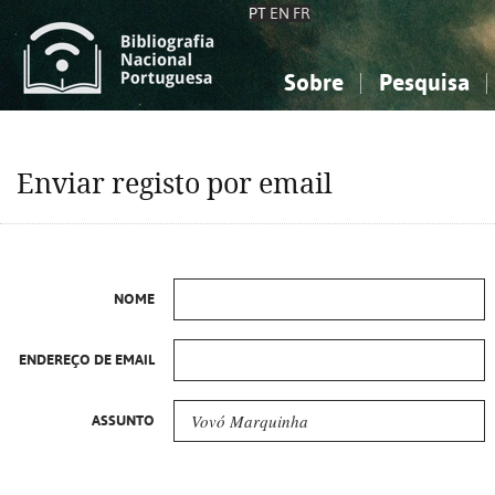
PT
EN
FR
Sobre
Pesquisa
Sobre a Bibliografia Nacional
Simples
Conhecimento, Informação...
Conhecimento, Informação...
Combinada
A
Enviar registo por email
Ciências sociais...
Ciências sociais...
Arte, desporto...
Arte, desporto...
NOME
ENDEREÇO DE EMAIL
ASSUNTO