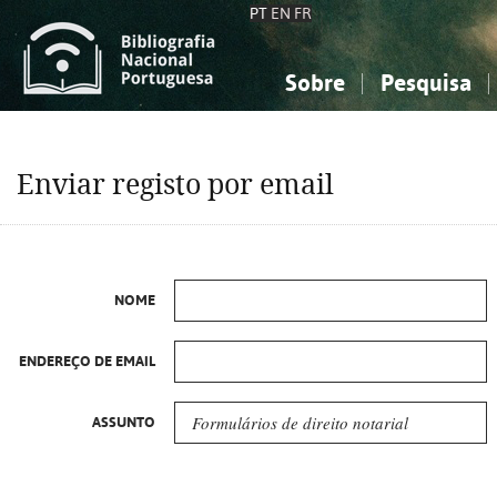
PT
EN
FR
Sobre
Pesquisa
Sobre a Bibliografia Nacional
Simples
Conhecimento, Informação...
Conhecimento, Informação...
Combinada
A
Enviar registo por email
Ciências sociais...
Ciências sociais...
Arte, desporto...
Arte, desporto...
NOME
ENDEREÇO DE EMAIL
ASSUNTO