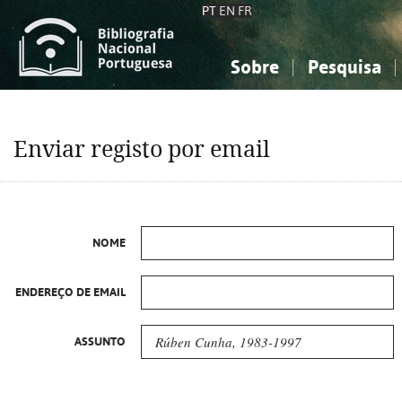
PT
EN
FR
Sobre
Pesquisa
Sobre a Bibliografia Nacional
Simples
Conhecimento, Informação...
Conhecimento, Informação...
Combinada
A
Enviar registo por email
Ciências sociais...
Ciências sociais...
Arte, desporto...
Arte, desporto...
NOME
ENDEREÇO DE EMAIL
ASSUNTO