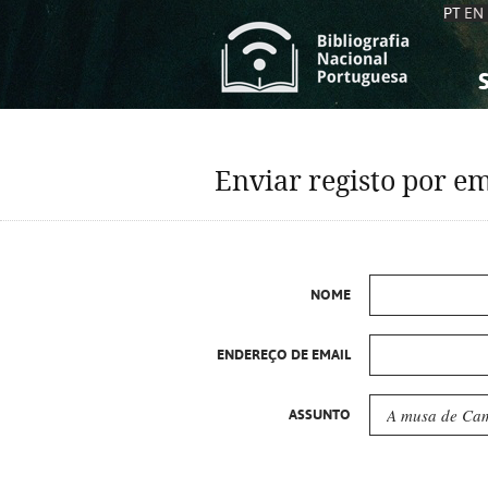
PT
EN
S
S
C
C
Enviar registo por em
C
C
A
A
NOME
ENDEREÇO DE EMAIL
ASSUNTO