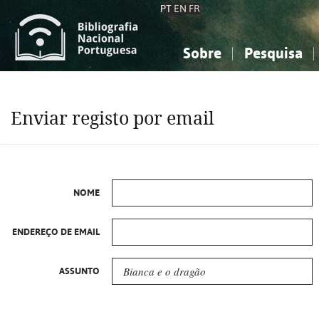
PT
EN
FR
Sobre
Pesquisa
Sobre a Bibliografia Nacional
Simples
Conhecimento, Informação...
Conhecimento, Informação...
Combinada
A
Enviar registo por email
Ciências sociais...
Ciências sociais...
Arte, desporto...
Arte, desporto...
NOME
ENDEREÇO DE EMAIL
ASSUNTO