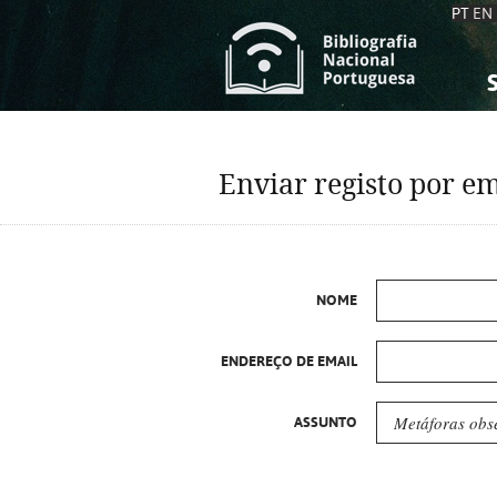
PT
EN
S
S
C
C
Enviar registo por em
C
C
A
A
NOME
ENDEREÇO DE EMAIL
ASSUNTO