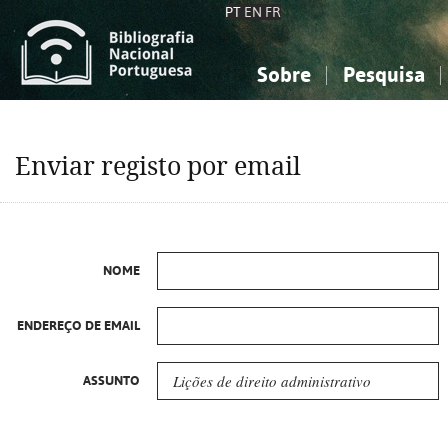
PT
EN
FR
Sobre
Pesquisa
Sobre a Bibliografia Nacional
Simples
Conhecimento, Informação...
Conhecimento, Informação...
Combinada
A
Enviar registo por email
Ciências sociais...
Ciências sociais...
Arte, desporto...
Arte, desporto...
NOME
ENDEREÇO DE EMAIL
ASSUNTO