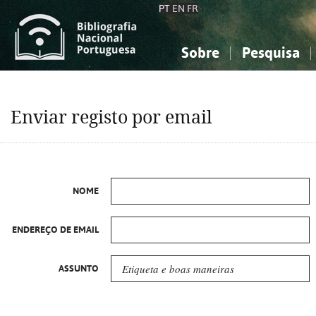
PT
EN
FR
Sobre
Pesquisa
Sobre a Bibliografia Nacional
Simples
Conhecimento, Informação...
Conhecimento, Informação...
Combinada
A
Enviar registo por email
Ciências sociais...
Ciências sociais...
Arte, desporto...
Arte, desporto...
NOME
ENDEREÇO DE EMAIL
ASSUNTO