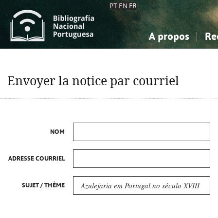
PT
EN
FR
A propos
Re
La Bibliographie Nationale
Simple
Connaissance, Information...
Connaissance, Information...
Avancée
Mes 
Envoyer la notice par courriel
Sciences sociales...
Sciences sociales...
Arts, sport...
Arts, sport...
NOM
ADRESSE COURRIEL
SUJET / THÈME