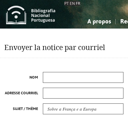
PT
EN
FR
A propos
Re
La Bibliographie Nationale
Simple
Connaissance, Information...
Connaissance, Information...
Avancée
Mes 
Envoyer la notice par courriel
Sciences sociales...
Sciences sociales...
Arts, sport...
Arts, sport...
NOM
ADRESSE COURRIEL
SUJET / THÈME