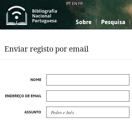
PT
EN
FR
Sobre
Pesquisa
Sobre a Bibliografia Nacional
Simples
Conhecimento, Informação...
Conhecimento, Informação...
Combinada
A
Enviar registo por email
Ciências sociais...
Ciências sociais...
Arte, desporto...
Arte, desporto...
NOME
ENDEREÇO DE EMAIL
ASSUNTO