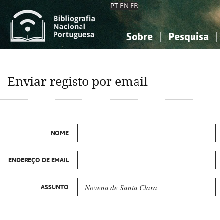
PT
EN
FR
Sobre
Pesquisa
Sobre a Bibliografia Nacional
Simples
Conhecimento, Informação...
Conhecimento, Informação...
Combinada
A
Enviar registo por email
Ciências sociais...
Ciências sociais...
Arte, desporto...
Arte, desporto...
NOME
ENDEREÇO DE EMAIL
ASSUNTO