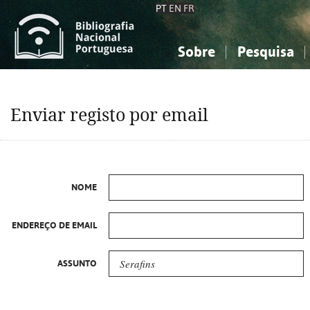
PT
EN
FR
Sobre
Pesquisa
Sobre a Bibliografia Nacional
Simples
Conhecimento, Informação...
Conhecimento, Informação...
Combinada
A
Enviar registo por email
Ciências sociais...
Ciências sociais...
Arte, desporto...
Arte, desporto...
NOME
ENDEREÇO DE EMAIL
ASSUNTO