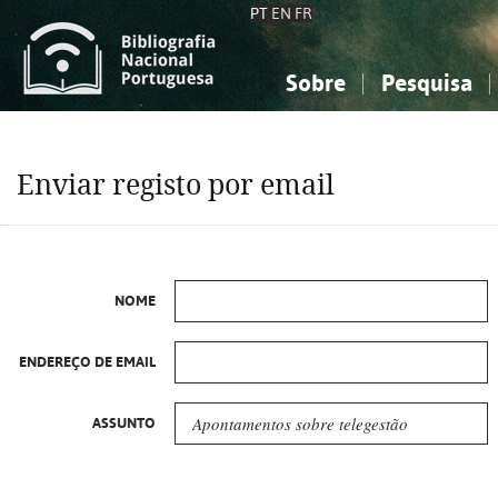
PT
EN
FR
Sobre
Pesquisa
Sobre a Bibliografia Nacional
Simples
Conhecimento, Informação...
Conhecimento, Informação...
Combinada
A
Enviar registo por email
Ciências sociais...
Ciências sociais...
Arte, desporto...
Arte, desporto...
NOME
ENDEREÇO DE EMAIL
ASSUNTO