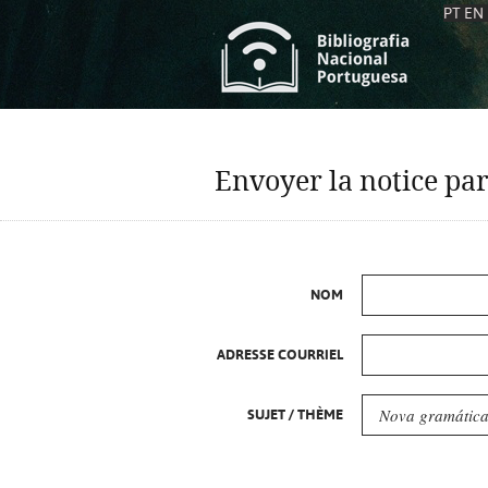
PT
EN
L
S
C
C
Envoyer la notice par
S
S
A
A
NOM
ADRESSE COURRIEL
SUJET / THÈME