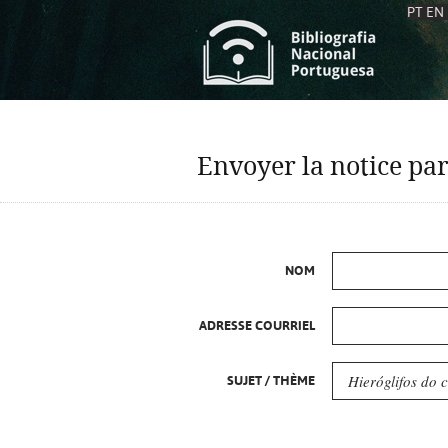
PT
EN
L
S
C
C
Envoyer la notice par
S
S
A
A
NOM
ADRESSE COURRIEL
SUJET / THÈME